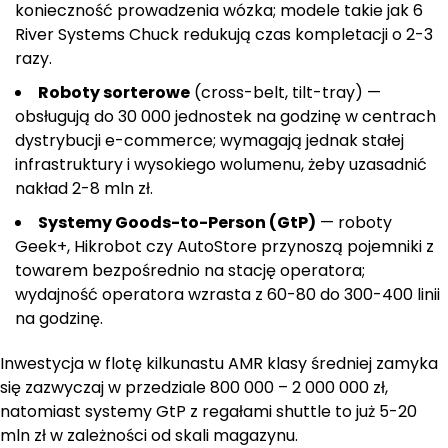
konieczność prowadzenia wózka; modele takie jak 6
River Systems Chuck redukują czas kompletacji o 2-3
razy.
Roboty sorterowe
(cross-belt, tilt-tray) —
obsługują do 30 000 jednostek na godzinę w centrach
dystrybucji e-commerce; wymagają jednak stałej
infrastruktury i wysokiego wolumenu, żeby uzasadnić
nakład 2-8 mln zł.
Systemy Goods-to-Person (GtP)
— roboty
Geek+, Hikrobot czy AutoStore przynoszą pojemniki z
towarem bezpośrednio na stację operatora;
wydajność operatora wzrasta z 60-80 do 300-400 linii
na godzinę.
Inwestycja w flotę kilkunastu AMR klasy średniej zamyka
się zazwyczaj w przedziale 800 000 – 2 000 000 zł,
natomiast systemy GtP z regałami shuttle to już 5-20
mln zł w zależności od skali magazynu.