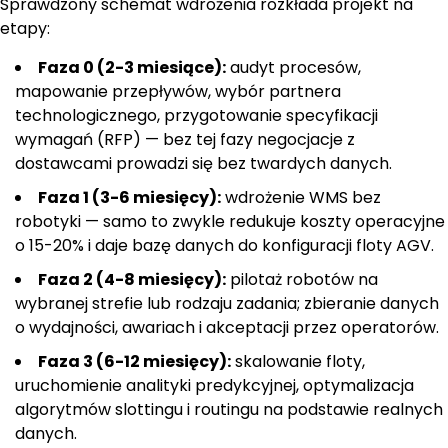
Sprawdzony schemat wdrożenia rozkłada projekt na
etapy:
Faza 0 (2-3 miesiące):
audyt procesów,
mapowanie przepływów, wybór partnera
technologicznego, przygotowanie specyfikacji
wymagań (RFP) — bez tej fazy negocjacje z
dostawcami prowadzi się bez twardych danych.
Faza 1 (3-6 miesięcy):
wdrożenie WMS bez
robotyki — samo to zwykle redukuje koszty operacyjne
o 15-20% i daje bazę danych do konfiguracji floty AGV.
Faza 2 (4-8 miesięcy):
pilotaż robotów na
wybranej strefie lub rodzaju zadania; zbieranie danych
o wydajności, awariach i akceptacji przez operatorów.
Faza 3 (6-12 miesięcy):
skalowanie floty,
uruchomienie analityki predykcyjnej, optymalizacja
algorytmów slottingu i routingu na podstawie realnych
danych.