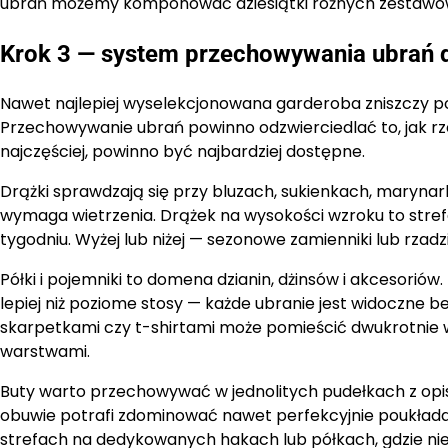
ubrań możemy komponować dziesiątki różnych zestawó
Krok 3 — system przechowywania ubrań 
Nawet najlepiej wyselekcjonowana garderoba zniszczy por
Przechowywanie ubrań powinno odzwierciedlać to, jak rz
najczęściej, powinno być najbardziej dostępne.
Drążki sprawdzają się przy bluzach, sukienkach, marynark
wymaga wietrzenia. Drążek na wysokości wzroku to strefa 
tygodniu. Wyżej lub niżej — sezonowe zamienniki lub rzad
Półki i pojemniki to domena dzianin, dżinsów i akcesorió
lepiej niż poziome stosy — każde ubranie jest widoczne 
skarpetkami czy t-shirtami może pomieścić dwukrotnie 
warstwami.
Buty warto przechowywać w jednolitych pudełkach z opi
obuwie potrafi zdominować nawet perfekcyjnie poukładan
strefach na dedykowanych hakach lub półkach, gdzie nie