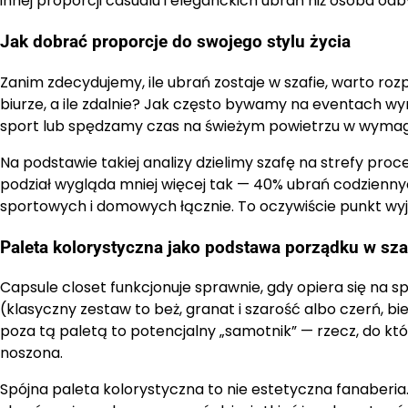
innej proporcji casualu i eleganckich ubrań niż osoba o
Jak dobrać proporcje do swojego stylu życia
Zanim zdecydujemy, ile ubrań zostaje w szafie, warto roz
biurze, a ile zdalnie? Jak często bywamy na eventach 
sport lub spędzamy czas na świeżym powietrzu w wyma
Na podstawie takiej analizy dzielimy szafę na strefy pro
podział wygląda mniej więcej tak — 40% ubrań codziennyc
sportowych i domowych łącznie. To oczywiście punkt wyjś
Paleta kolorystyczna jako podstawa porządku w sza
Capsule closet funkcjonuje sprawnie, gdy opiera się na 
(klasyczny zestaw to beż, granat i szarość albo czerń, bi
poza tą paletą to potencjalny „samotnik” — rzecz, do kt
noszona.
Spójna paleta kolorystyczna to nie estetyczna fanaberia