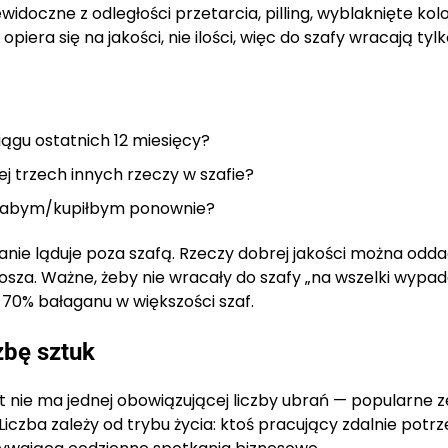
idoczne z odległości przetarcia, pilling, wyblaknięte kol
piera się na jakości, nie ilości, więc do szafy wracają tyl
ągu ostatnich 12 miesięcy?
ej trzech innych rzeczy w szafie?
piłabym/kupiłbym ponownie?
ranie ląduje poza szafą. Rzeczy dobrej jakości można odda
osza. Ważne, żeby nie wracały do szafy „na wszelki wypad
 70% bałaganu w większości szaf.
czbę sztuk
et nie ma jednej obowiązującej liczby ubrań — popularne 
. Liczba zależy od trybu życia: ktoś pracujący zdalnie potr