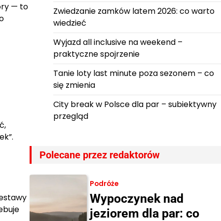
ory — to
Zwiedzanie zamków latem 2026: co warto
ko
wiedzieć
Wyjazd all inclusive na weekend –
praktyczne spojrzenie
Tanie loty last minute poza sezonem – co
się zmienia
City break w Polsce dla par – subiektywny
przegląd
ć,
ek”.
Polecane przez redaktorów
Podróże
Wypoczynek nad
zestawy
zebuje
jeziorem dla par: co