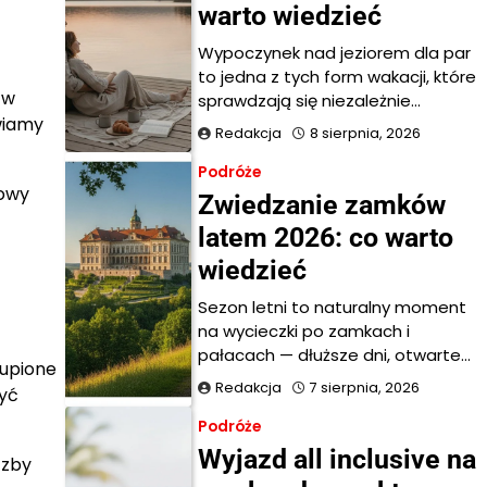
warto wiedzieć
Wypoczynek nad jeziorem dla par
to jedna z tych form wakacji, które
 w
sprawdzają się niezależnie…
wiamy
Redakcja
8 sierpnia, 2026
Podróże
powy
Zwiedzanie zamków
latem 2026: co warto
wiedzieć
Sezon letni to naturalny moment
na wycieczki po zamkach i
pałacach — dłuższe dni, otwarte…
kupione
Redakcja
7 sierpnia, 2026
być
Podróże
Wyjazd all inclusive na
czby