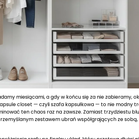
adamy miesiącami, a gdy w końcu się za nie zabieramy, o
apsule closet — czyli szafa kapsułkowa — to nie modny tr
inować ten chaos raz na zawsze. Zamiast trzydziestu blu
 przemyślanym zestawem ubrań współgrających ze sobą,