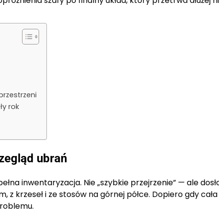
óżnienia szafy po finalny układ, który przetrwa dłużej ni
rzestrzeni
ły rok
rzegląd ubrań
ełna inwentaryzacja. Nie „szybkie przejrzenie” — ale dos
, z krzeseł i ze stosów na górnej półce. Dopiero gdy cała
problemu.