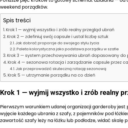
Poniższe pięć kroków to gotowy schemat działania — od opr
weekend porządków.
Spis treści
Krok 1 — wyjmij wszystko i zrób realny przegląd ubrań
Krok 2 — zdefiniuj swój capsule i ustal liczbę sztuk
Jak dobrać proporcje do swojego stylu życia
Paleta kolorystyczna jako podstawa porządku w szafie
Krok 3 — system przechowywania ubrań dopasowany do p
Krok 4 — sezonowa rotacja i zarządzanie capsule przez ca
Jak przeprowadzić skuteczną rotację sezonową
Krok 5 — utrzymanie porządku na co dzień
Krok 1 — wyjmij wszystko i zrób realny p
Pierwszym warunkiem udanej organizacji garderoby jest p
wyjęcie każdego ubrania z szafy, z pojemników pod łóżkiem
zawartość szafy leży na łóżku lub podłodze, widać skalę 