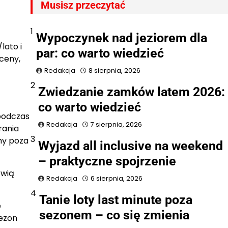
Musisz przeczytać
1
Wypoczynek nad jeziorem dla
lato i
par: co warto wiedzieć
ceny,
Redakcja
8 sierpnia, 2026
2
Zwiedzanie zamków latem 2026:
co warto wiedzieć
 podczas
Redakcja
7 sierpnia, 2026
rania
3
my poza
Wyjazd all inclusive na weekend
– praktyczne spojrzenie
owią
Redakcja
6 sierpnia, 2026
4
Tanie loty last minute poza
e
sezonem – co się zmienia
sezon