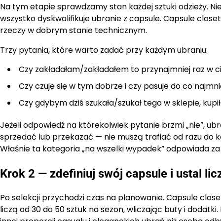
Na tym etapie sprawdzamy stan każdej sztuki odzieży. Niew
wszystko dyskwalifikuje ubranie z capsule. Capsule closet o
rzeczy w dobrym stanie technicznym.
Trzy pytania, które warto zadać przy każdym ubraniu:
Czy zakładałam/zakładałem to przynajmniej raz w ci
Czy czuję się w tym dobrze i czy pasuje do co najmni
Czy gdybym dziś szukała/szukał tego w sklepie, ku
Jeżeli odpowiedź na którekolwiek pytanie brzmi „nie”, ub
sprzedać lub przekazać — nie muszą trafiać od razu do k
Właśnie ta kategoria „na wszelki wypadek” odpowiada za
Krok 2 — zdefiniuj swój capsule i ustal li
Po selekcji przychodzi czas na planowanie. Capsule clos
liczą od 30 do 50 sztuk na sezon, wliczając buty i dodatki