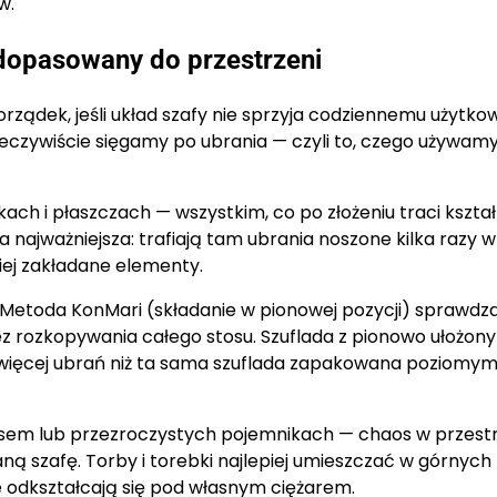
w.
dopasowany do przestrzeni
ządek, jeśli układ szafy nie sprzyja codziennemu użytkow
eczywiście sięgamy po ubrania — czyli to, czego używam
ach i płaszczach — wszystkim, co po złożeniu traci kształ
najważniejsza: trafiają tam ubrania noszone kilka razy w
ziej zakładane elementy.
w. Metoda KonMari (składanie w pionowej pozycji) sprawdza
bez rozkopywania całego stosu. Szuflada z pionowo ułożon
więcej ubrań niż ta sama szuflada zapakowana poziomym
sem lub przezroczystych pojemnikach — chaos w przestr
ą szafę. Torby i torebki najlepiej umieszczać w górnych
 odkształcają się pod własnym ciężarem.