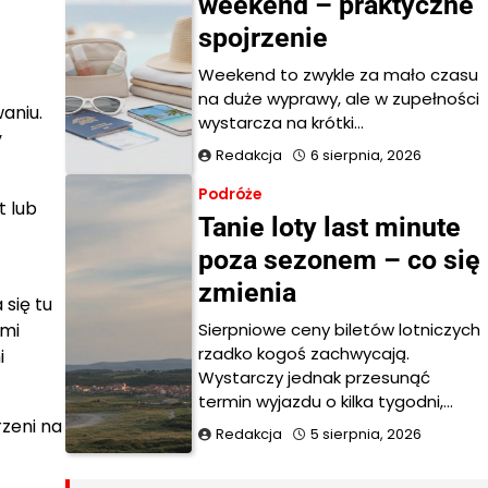
weekend – praktyczne
spojrzenie
Weekend to zwykle za mało czasu
na duże wyprawy, ale w zupełności
aniu.
wystarcza na krótki…
y
Redakcja
6 sierpnia, 2026
Podróże
t lub
Tanie loty last minute
poza sezonem – co się
zmienia
 się tu
Sierpniowe ceny biletów lotniczych
ymi
rzadko kogoś zachwycają.
i
Wystarczy jednak przesunąć
termin wyjazdu o kilka tygodni,…
zeni na
Redakcja
5 sierpnia, 2026