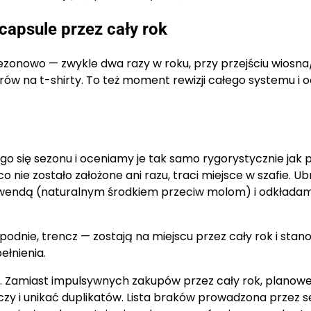
capsule przez cały rok
sezonowo — zwykle dwa razy w roku, przy przejściu wiosna/
ów na t-shirty. To też moment rewizji całego systemu i o
ego się sezonu i oceniamy je tak samo rygorystycznie jak
 nie zostało założone ani razu, traci miejsce w szafie. Ub
awendą (naturalnym środkiem przeciw molom) i odkłada
dnie, trencz — zostają na miejscu przez cały rok i stan
ełnienia.
w. Zamiast impulsywnych zakupów przez cały rok, planow
zeczy i unikać duplikatów. Lista braków prowadzona przez 