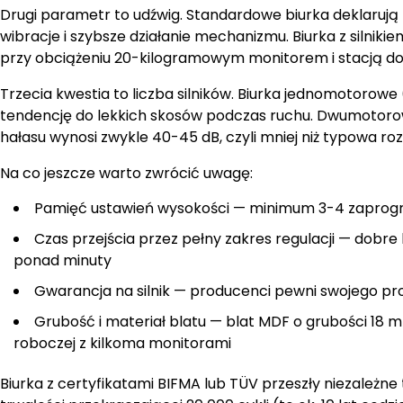
Drugi parametr to udźwig. Standardowe biurka deklarują 
wibracje i szybsze działanie mechanizmu. Biurka z silnikie
przy obciążeniu 20-kilogramowym monitorem i stacją do
Trzecia kwestia to liczba silników. Biurka jednomotorowe
tendencję do lekkich skosów podczas ruchu. Dwumotorowe
hałasu wynosi zwykle 40-45 dB, czyli mniej niż typowa r
Na co jeszcze warto zwrócić uwagę:
Pamięć ustawień wysokości — minimum 3-4 zaprogr
Czas przejścia przez pełny zakres regulacji — dobr
ponad minuty
Gwarancja na silnik — producenci pewni swojego prod
Grubość i materiał blatu — blat MDF o grubości 18 
roboczej z kilkoma monitorami
Biurka z certyfikatami BIFMA lub TÜV przeszły niezależne 