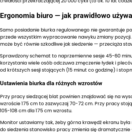
trwałości przekraczającej 20 000 cykli (to ok. 10 lat cod
Ergonomia biuro — jak prawidłowo używa
Samo posiadanie biurka regulowanego nie gwarantuje pop
przede wszystkim wypracowanie nawyku zmiany pozycji. B
może być równie szkodliwe jak siedzenie — przeciąża sta
Sprawdzony schemat to naprzemienne sesje 45-60 minut 
korzystania wiele osób odczuwa zmęczenie łydek i plecó
od krótszych sesji stojących (15 minut co godzinę) i stop
Ustawienia biurka dla różnych wzrostów
Przy pracy siedzącej blat powinien znajdować się na wys
wzroście 175 cm to zazwyczaj 70-72 cm. Przy pracy stoj
105-108 cm dla 175 cm wzrostu.
Monitor ustawiamy tak, żeby górna krawędź ekranu była na
do siedzenia stanowisko pracy zmienia się dramatycznie