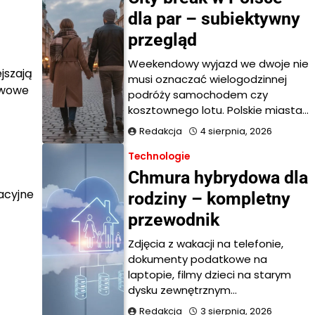
dla par – subiektywny
przegląd
Weekendowy wyjazd we dwoje nie
jszają
musi oznaczać wielogodzinnej
awowe
podróży samochodem czy
kosztownego lotu. Polskie miasta…
Redakcja
4 sierpnia, 2026
Technologie
Chmura hybrydowa dla
acyjne
rodziny – kompletny
przewodnik
a
Zdjęcia z wakacji na telefonie,
dokumenty podatkowe na
laptopie, filmy dzieci na starym
dysku zewnętrznym…
Redakcja
3 sierpnia, 2026