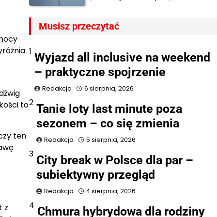
Musisz przeczytać
 mocy
yróżnia
1
Wyjazd all inclusive na weekend
– praktyczne spojrzenie
Redakcja
6 sierpnia, 2026
udźwig
2
ości to
Tanie loty last minute poza
sezonem – co się zmienia
czy ten
Redakcja
5 sierpnia, 2026
rawę
3
City break w Polsce dla par –
subiektywny przegląd
Redakcja
4 sierpnia, 2026
4
t z
Chmura hybrydowa dla rodziny