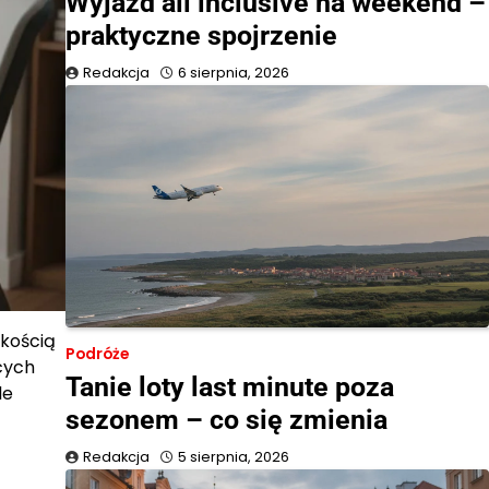
Wyjazd all inclusive na weekend –
praktyczne spojrzenie
Redakcja
6 sierpnia, 2026
okością
Podróże
cych
Tanie loty last minute poza
le
sezonem – co się zmienia
Redakcja
5 sierpnia, 2026