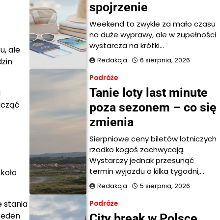
spojrzenie
Weekend to zwykle za mało czasu
na duże wyprawy, ale w zupełności
wystarcza na krótki…
u, ale
Redakcja
6 sierpnia, 2026
dzin
Podróże
Tanie loty last minute
u
acząć
poza sezonem – co się
zmienia
Sierpniowe ceny biletów lotniczych
rzadko kogoś zachwycają.
Wystarczy jednak przesunąć
termin wyjazdu o kilka tygodni,…
około
Redakcja
5 sierpnia, 2026
e stania
Podróże
 Jeden
City break w Polsce