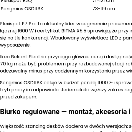
Flexispot E2Q
71-121 cm
Songmics OSD11BK
73-119 cm
Flexispot E7 Pro to aktualny lider w segmencie prosumen
łącznej 1600 W i certyfikat BIFMA X5.5 sprawiają, że p
się na tle konkurencji. Wbudowany wyświetlacz LED z pam
wyposażenie.
Ikea Bekant Electric przyciąga głównie ceną i dostępnoś
70 kg może być problemem przy rozbudowanej stacji rob
odczuwalny minus przy codziennym korzystaniu przez wię
Songmics OSD11BK celuje w budżet poniżej 1000 zł i sprawd
tryb pracy im odpowiada. Jeden silnik i węższy zakres r
przed zakupem.
Biurko regulowane — montaż, akcesoria i
Większość standing desków dociera w dwóch wersjach: s