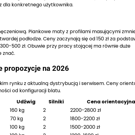
az dla konkretnego użytkownika.
czeniową. Piankowe maty z profilami masującymi zmnie
wardej podłodze. Ceny zaczynają się od 150 zł za podst
300-500 zł. Obuwie przy pracy stojącej ma równie duże
e znać.
e propozycje na 2026
kim rynku z aktualną dystrybucją i serwisem. Ceny orient
ści od konfiguracji blatu.
Udźwig
Silniki
Cena orientacyjn
160 kg
2
2200-2800 zł
70 kg
2
1800-2200 zł
100 kg
2
1500-2000 zł