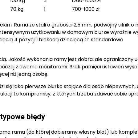
100 kg
2
1200-1600 zł
70 kg
1
700-1000 zł
ckim. Rama ze stali o grubości 2,5 mm, podwójny silnik o
rzy intensywnym użytkowaniu w domowym biurze wyraźnie w
ięcią 4 pozycji i blokadą dziecięcą to standardowe
cią. Jakość wykonania ramy jest dobra, ale ograniczony 
oczej z dwoma monitorami. Brak pamięci ustawień wysok
cej niż jedną osobę.
zi się jako pierwsze biurko stojące dla osób niepewnych, 
egulacji to kompromisy, z których trzeba zdawać sobie sp
 typowe błędy
ama rama (do której dobieramy własny blat) lub komple