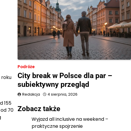
Podróże
City break w Polsce dla par –
 roku
subiektywny przegląd
Redakcja
4 sierpnia, 2026
d 155
Zobacz także
 od 70
ą
Wyjazd all inclusive na weekend –
praktyczne spojrzenie