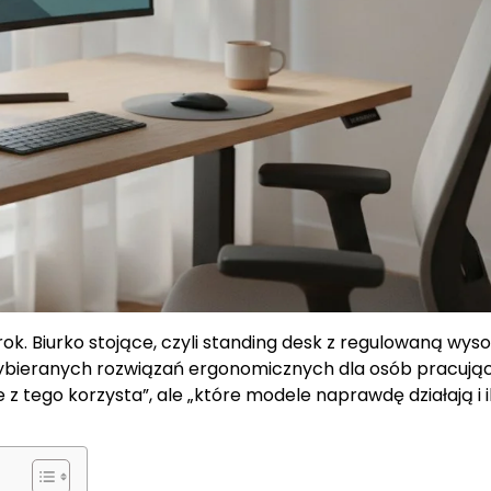
ok. Biurko stojące, czyli standing desk z regulowaną wys
j wybieranych rozwiązań ergonomicznych dla osób pracują
e z tego korzysta”, ale „które modele naprawdę działają i i