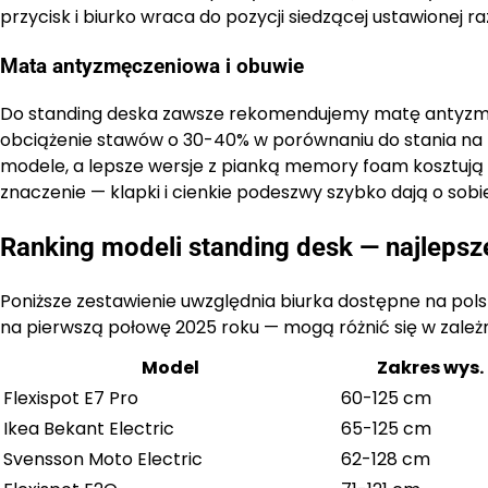
przycisk i biurko wraca do pozycji siedzącej ustawionej r
Mata antyzmęczeniowa i obuwie
Do standing deska zawsze rekomendujemy matę antyzmę
obciążenie stawów o 30-40% w porównaniu do stania na t
modele, a lepsze wersje z pianką memory foam kosztują 
znaczenie — klapki i cienkie podeszwy szybko dają o sobi
Ranking modeli standing desk — najlepsz
Poniższe zestawienie uwzględnia biurka dostępne na pols
na pierwszą połowę 2025 roku — mogą różnić się w zależno
Model
Zakres wys.
Flexispot E7 Pro
60-125 cm
Ikea Bekant Electric
65-125 cm
Svensson Moto Electric
62-128 cm