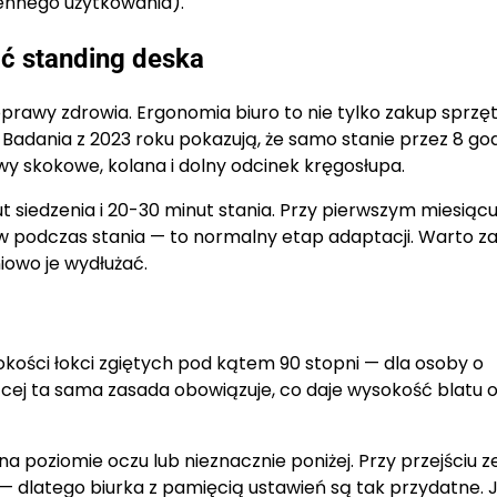
ziennego użytkowania).
ć standing deska
rawy zdrowia. Ergonomia biuro to nie tylko zakup sprzęt
adania z 2023 roku pokazują, że samo stanie przez 8 go
wy skokowe, kolana i dolny odcinek kręgosłupa.
siedzenia i 20-30 minut stania. Przy pierwszym miesiąc
w podczas stania — to normalny etap adaptacji. Warto z
niowo je wydłużać.
okości łokci zgiętych pod kątem 90 stopni — dla osoby o
ącej ta sama zasada obowiązuje, co daje wysokość blatu 
 poziomie oczu lub nieznacznie poniżej. Przy przejściu z
 — dlatego biurka z pamięcią ustawień są tak przydatne.