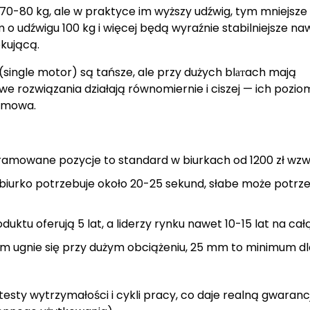
70-80 kg, ale w praktyce im wyższy udźwig, tym mniejsze
m o udźwigu 100 kg i więcej będą wyraźnie stabilniejsze na
kującą.
 (single motor) są tańsze, ale przy dużych blатach mają
 rozwiązania działają równomiernie i ciszej — ich pozio
ozmowa.
amowane pozycje to standard w biurkach od 1200 zł wzw
e biurko potrzebuje około 20-25 sekund, słabe może potr
uktu oferują 5 lat, a liderzy rynku nawet 10-15 lat na ca
mm ugnie się przy dużym obciążeniu, 25 mm to minimum dla
testy wytrzymałości i cykli pracy, co daje realną gwaranc