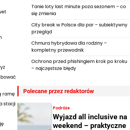
Tanie loty last minute poza sezonem – co
wet
się zmienia
City break w Polsce dla par – subiektywny
przegląd
m
Chmura hybrydowa dla rodziny –
kompletny przewodnik
Ochrona przed phishingiem krok po kroku
yż
– najczęstsze błędy
zebować
Polecane przez redaktorów
łą ramę
 stacji
Podróże
Wyjazd all inclusive na
ję
weekend – praktyczne