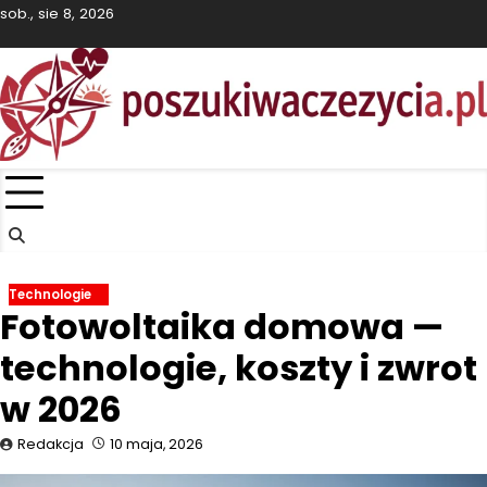
Skip
sob., sie 8, 2026
to
Kultura
Przemysł
Technologie
Podróże
Polityka
Sport
Wnętrza
content
Technologie
Fotowoltaika domowa —
technologie, koszty i zwrot
w 2026
Redakcja
10 maja, 2026