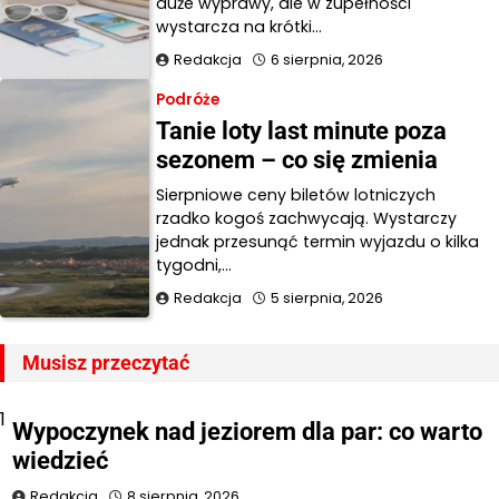
duże wyprawy, ale w zupełności
wystarcza na krótki…
Redakcja
6 sierpnia, 2026
Podróże
Tanie loty last minute poza
sezonem – co się zmienia
Sierpniowe ceny biletów lotniczych
rzadko kogoś zachwycają. Wystarczy
jednak przesunąć termin wyjazdu o kilka
tygodni,…
Redakcja
5 sierpnia, 2026
Musisz przeczytać
1
Wypoczynek nad jeziorem dla par: co warto
wiedzieć
Redakcja
8 sierpnia, 2026