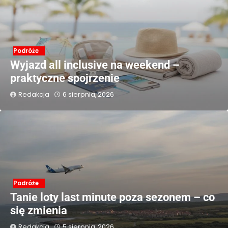
Podróże
Wyjazd all inclusive na weekend –
praktyczne spojrzenie
Redakcja
6 sierpnia, 2026
Podróże
Tanie loty last minute poza sezonem – co
się zmienia
Redakcja
5 sierpnia, 2026