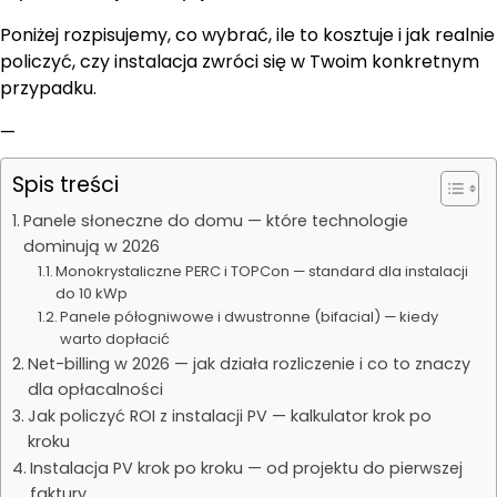
Poniżej rozpisujemy, co wybrać, ile to kosztuje i jak realnie
policzyć, czy instalacja zwróci się w Twoim konkretnym
przypadku.
—
Spis treści
Panele słoneczne do domu — które technologie
dominują w 2026
Monokrystaliczne PERC i TOPCon — standard dla instalacji
do 10 kWp
Panele półogniwowe i dwustronne (bifacial) — kiedy
warto dopłacić
Net-billing w 2026 — jak działa rozliczenie i co to znaczy
dla opłacalności
Jak policzyć ROI z instalacji PV — kalkulator krok po
kroku
Instalacja PV krok po kroku — od projektu do pierwszej
faktury