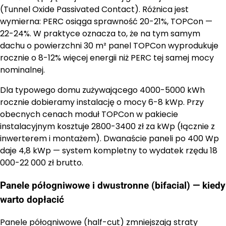
(Tunnel Oxide Passivated Contact). Różnica jest
wymierna: PERC osiąga sprawność 20-21%, TOPCon —
22-24%. W praktyce oznacza to, że na tym samym
dachu o powierzchni 30 m² panel TOPCon wyprodukuje
rocznie o 8-12% więcej energii niż PERC tej samej mocy
nominalnej.
Dla typowego domu zużywającego 4000-5000 kWh
rocznie dobieramy instalację o mocy 6-8 kWp. Przy
obecnych cenach moduł TOPCon w pakiecie
instalacyjnym kosztuje 2800-3400 zł za kWp (łącznie z
inwerterem i montażem). Dwanaście paneli po 400 Wp
daje 4,8 kWp — system kompletny to wydatek rzędu 18
000-22 000 zł brutto.
Panele półogniwowe i dwustronne (bifacial) — kiedy
warto dopłacić
Panele półogniwowe (half-cut) zmniejszają straty