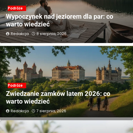
Podróże
Wypoczynek nad jeziorem dla par: co
warto wiedzieć
Redakcja
8 sierpnia, 2026
Podróże
Zwiedzanie zamków latem 2026: co
warto wiedzieć
Redakcja
7 sierpnia, 2026