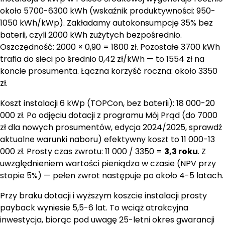
około 5700-6300 kWh (wskaźnik produktywności: 950-
1050 kWh/kWp). Zakładamy autokonsumpcję 35% bez
baterii, czyli 2000 kWh zużytych bezpośrednio.
Oszczędność: 2000 × 0,90 = 1800 zł. Pozostałe 3700 kWh
trafia do sieci po średnio 0,42 zł/kWh — to 1554 zł na
koncie prosumenta. Łączna korzyść roczna: około 3350
zł.
Koszt instalacji 6 kWp (TOPCon, bez baterii): 18 000-20
000 zł. Po odjęciu dotacji z programu Mój Prąd (do 7000
zł dla nowych prosumentów, edycja 2024/2025, sprawdź
aktualne warunki naboru) efektywny koszt to 11 000-13
000 zł. Prosty czas zwrotu: 11 000 / 3350 =
3,3 roku
. Z
uwzględnieniem wartości pieniądza w czasie (NPV przy
stopie 5%) — pełen zwrot następuje po około 4-5 latach.
Przy braku dotacji i wyższym koszcie instalacji prosty
payback wyniesie 5,5-6 lat. To wciąż atrakcyjna
inwestycja, biorąc pod uwagę 25-letni okres gwarancji